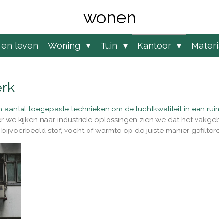
wonen
 en leven
Woning
Tuin
Kantoor
Mater
erk
aantal toegepaste technieken om de luchtkwaliteit in een rui
er we kijken naar industriële oplossingen zien we dat het vakge
 bijvoorbeeld stof, vocht of warmte op de juiste manier gefilte