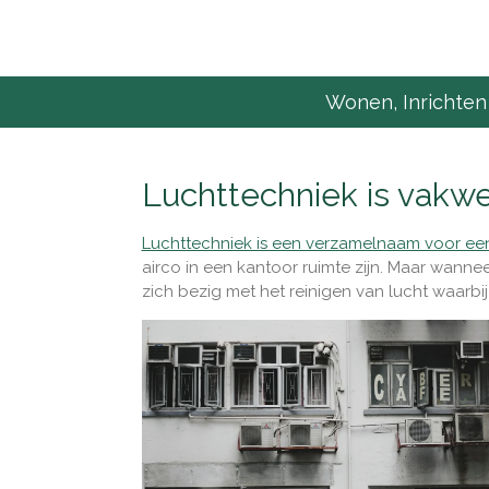
Ga
direct
naar
de
Wonen, Inrichten
hoofdinhoud
Luchttechniek is vakw
Luchttechniek is een verzamelnaam voor een 
airco in een kantoor ruimte zijn. Maar wanne
zich bezig met het reinigen van lucht waarbij